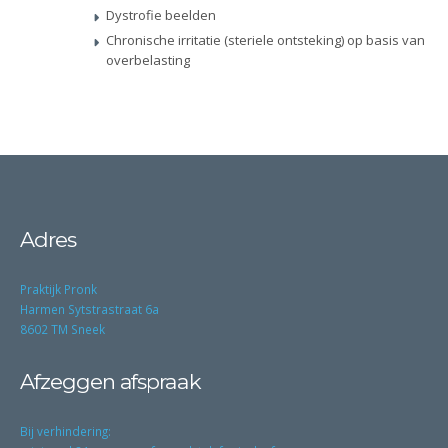
Dystrofie beelden
Chronische irritatie (steriele ontsteking) op basis van
overbelasting
Adres
Praktijk Pronk
Harmen Sytstrastraat 6a
8602 TM Sneek
Afzeggen afspraak
Bij verhindering: